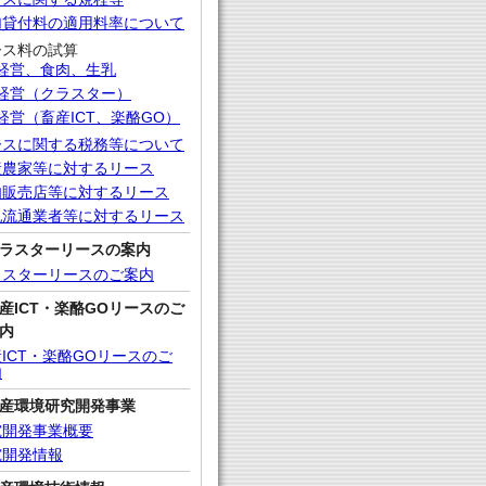
加貸付料の適用料率について
ース料の試算
経営、食肉、生乳
経営（クラスター）
経営（畜産ICT、楽酪GO）
ースに関する税務等について
産農家等に対するリース
肉販売店等に対するリース
乳流通業者等に対するリース
ラスターリースの案内
ラスターリースのご案内
産ICT・楽酪GOリースのご
内
ICT・楽酪GOリースのご
内
産環境研究開発事業
究開発事業概要
究開発情報