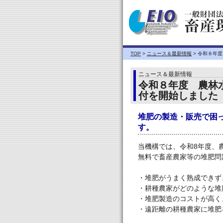
TOP
>
ニュース＆最新情報
> 令和８年
ニュース＆最新情報
令和８年度 農林
付を開始しました
堆肥の製造・販売で困
す。
当機構では、令和8年度、
無料で畜産農家等の堆肥問
・堆肥がうまく熟成できず
・耕種農家がどのような堆
・堆肥製造のコストが高く
・遠距離の耕種農家に堆肥