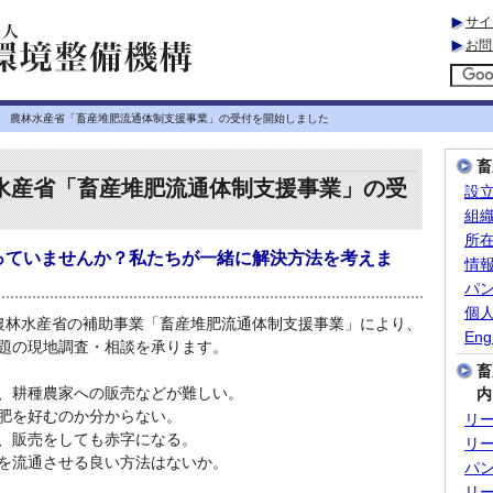
サイ
お問
度 農林水産省「畜産堆肥流通体制支援事業」の受付を開始しました
畜
水産省「畜産堆肥流通体制支援事業」の受
設
組
所
っていませんか？私たちが一緒に解決方法を考えま
情
パ
個
農林水産省の補助事業「畜産堆肥流通体制支援事業」により、
Eng
題の現地調査・相談を承ります。
畜
、耕種農家への販売などが難しい。
内
肥を好むのか分からない。
リ
、販売をしても赤字になる。
リ
を流通させる良い方法はないか。
パ
リ