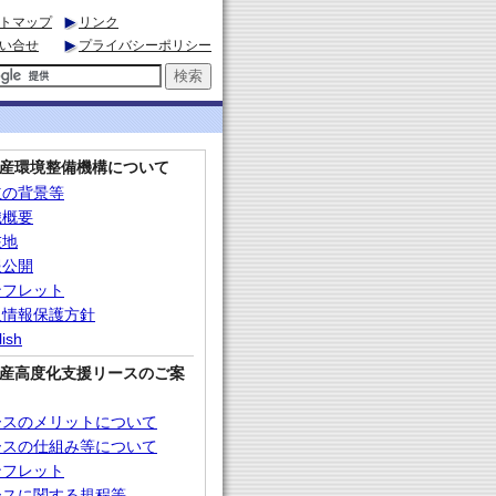
トマップ
リンク
い合せ
プライバシーポリシー
産環境整備機構について
立の背景等
織概要
在地
報公開
ンフレット
人情報保護方針
lish
産高度化支援リースのご案
ースのメリットについて
ースの仕組み等について
ンフレット
ースに関する規程等