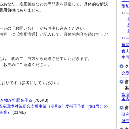
るあなた、堆肥製造などの専門家を派遣して、具体的な解決
附
費用負担はありません。
リ
ージの「お問い合せ」からお申し込みください。
内容」に【堆肥流通】と記入して、具体的内容を続けてくだ
リ
畜
食
生
しは、改めて、当方から連絡させていただきます。
、お早めにご連絡ください。
ク
ク
畜
とおりです（参考にしてください）
案
畜産
案
き物が堆肥を作る
(785KB)
畜産環境対策総合支援事業（令和6年度補正予算（第1号）の
畜
援事業）
(21MB)
研
研