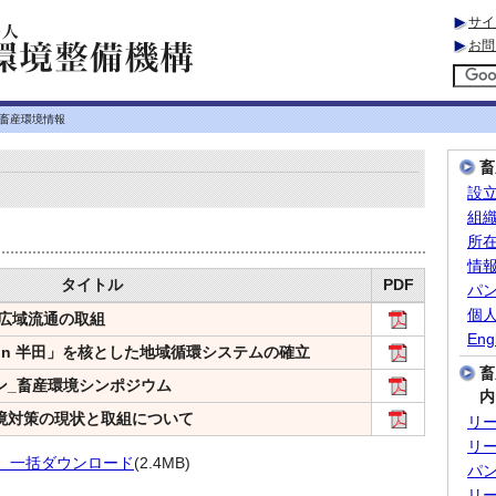
サイ
お問
 畜産環境情報
畜
設
組
所
情
タイトル
PDF
パ
個
肥広域流通の取組
Eng
 in 半田」を核とした地域循環システムの確立
畜
ョン_畜産環境シンポジウム
内
環境対策の現状と取組について
リ
リ
号 一括ダウンロード
(2.4MB)
パ
リ