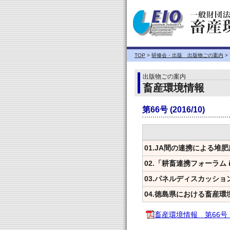
TOP
>
研修会・出版 出版物ごの案内
>
出版物ごの案内
畜産環境情報
第66号 (2016/10)
01.JA間の連携による堆
02.「耕畜連携フォーラム
03.パネルディスカッシ
04.徳島県における畜産
畜産環境情報 第66