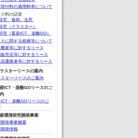
加貸付料の適用料率について
ース料の試算
経営、食肉、生乳
経営（クラスター）
経営（畜産ICT、楽酪GO）
ースに関する税務等について
産農家等に対するリース
肉販売店等に対するリース
乳流通業者等に対するリース
ラスターリースの案内
ラスターリースのご案内
産ICT・楽酪GOリースのご
内
ICT・楽酪GOリースのご
内
産環境研究開発事業
究開発事業概要
究開発情報