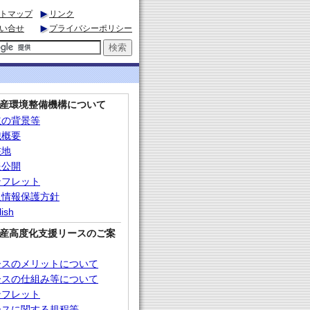
トマップ
リンク
い合せ
プライバシーポリシー
産環境整備機構について
立の背景等
織概要
在地
報公開
ンフレット
人情報保護方針
lish
産高度化支援リースのご案
ースのメリットについて
ースの仕組み等について
ンフレット
ースに関する規程等